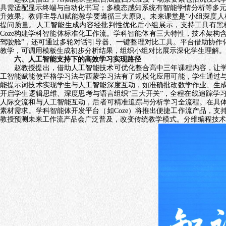
具需适配显示终端与自动化书写；多模态感知系统有智能学情分析等多
升效果。教师主导
AI
赋能教学要遵循三大原则。未来课堂是“小组深度人
提问质量。人工智能生成内容经批判性优化后小组展示，支持工具有黑
Coze
构建学科智能体标准化工作流。学科智能体有三大特性，技术架构含
驾驶舱”，还可通过多轮对话引导器、一键整理对比工具。平台借助协作
教学，可调用模板生成初步分析结果，组织小组对比展示深化学生理解。
六、
人工智能
支持下的高效学习实现路径
赵教授提出，借助人工智能技术可优化整合高中三年课程内容，让学
工智能赋能使芒格学习法与西蒙学习法有了规模化应用可能，学生通过
能提示词技术实现学生与人工智能深度互动，如准确批改数学作业、生
开启学生逻辑思维、深度思考与语言组织
“三大开关”，全程在线追踪
人际交流和与人工智能互动，后者可精准追踪与分析学习全流程。在具
素材需求。学科智能体开发平台（如
Coze
）将推出便捷工作流产品，支
教授预测未来工作流产品会广泛普及，改变传统教学模式。分维编程技术