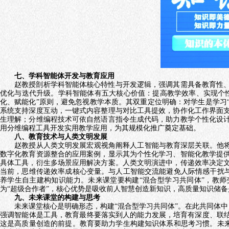
七、学科智能体开发与教育应用
赵教授剖析学科智能体核心特性与开发逻辑，强调其需具备教育性、
优化与迭代升级。学科智能体有五大核心价值：提高教学效率、实现个
化、赋能化”原则，避免忽视教学本质。其双重定位明确：对学生是学习“
系统支持深度互动，一键式内容整理与对比工具提效，协作化工作界面
生理解；分维编程技术可依自然语言指令生成代码，助力教学个性化设
用分维编程工具开发实用教学应用，为其规模化推广奠定基础。
八、教育技术与人类文明发展
赵教授从人类文明发展宏观视角阐释人工智能与教育深层关联。他将
数字化教育资源整合的应用案例，显示其为个性化学习、智能化教学提
具体工具，衍生多场景应用解决方案。人类文明演进中，传递效率决定
当前，思维传递效率成核心变量。与人工智能交流能避免人际情感干扰与
养学生自主建构知识能力。未来课堂要构建“混合型学习共同体”，教师
为“超级合作者”，核心优势是吸收前人智慧创造新知识，高质量知识储备
九、未来课堂的构建与思考
未来课堂核心是明确形态，构建
“混合型学习共同体”。在此共同体
强调智能体是工具，教育最终要落实到人的能力发展，培育有深度、联结
这是高质量创造的前提。教育要助力学生构建知识体系和思考习惯。未来