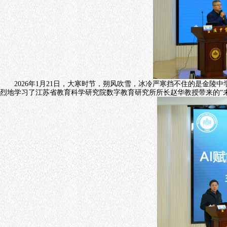
2026
年
1
月
21
日，大寒时节，朔风吹雪，冰冷严寒挡不住的是金陵中
烈地学习了江苏省教育科学研究院数字教育研究所所长赵华教授带来的
“