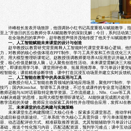
许峰校长发表开场致辞，
他强调孙小红书记高度重视
AI
赋能教学，
至上
”开放日的五位教师分享
AI
赋能教学的深刻见解；今日，系列活动第
在全场热烈的掌声中，赵华教授声情并茂地传授了他关于
AI
赋能教
一、
人工智能赋能未来课堂的设计与创造
赵华教授以教育研究背景阐释人工智能时代课堂变革核心逻辑。他
力，对教师
的
核心价值体现在
PPT
制作、学习工具开发和工作流优化三
片、用大模型整理听课笔记。赵教授强调教师要培养
AI
应用意识并融入
变，核心价值是解放人脑，让人聚焦创造
性
活动。未来课堂需解决三大
统”，即课前用学习单、课堂用评价单、拓展用推荐单。学习单设计要突
程智能化：课前精准诊断学情，课中打造沉浸互动场景并建立实时反馈机
二、人工智能在教育中的具体应用与工具
赵教授介绍人工智能在教育领域的落地应用场景，聚焦
PPT
制作、学
技巧；国内
Kimichat
、智谱等工具便捷，不过生成课件的专业度与适配
教师还能与
AI
对话获取特定教学资源。工作流搭建上，
N8n
、
Coze
等工具
AI
解决难题”的思维，如用大模型整理听课笔记。
AI
能快速完成图片处理
教学流程的关键，教师应主动探索工具特性并合理组合应用，发挥
AI
在
三、未来课堂的生态构建与实施策略
未来课堂生态构建围绕三大核心任务：探索多元课堂形态、推动学科
达成目标提供新途径。“三单系统”作为核心工具需升级：学习单体现整
容、动态适配评价方式、精准获取推荐资源。尤其智能辅助学习单设计
基础，推送个性化预习内容，匹配适配资源，预判学习难点；课中互动