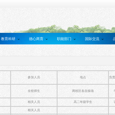
教育科研
德心两育
职能部门
国际交流
参加人员
地点
负
全校师生
两校区各自操场
相关人员
高二年级学生
相关人员