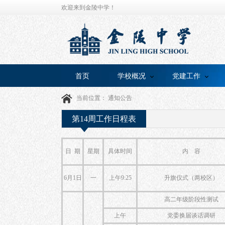
欢迎来到金陵中学！
首页
学校概况
党建工作
当前位置：
通知公告
第14周工作日程表
日 期
星期
具体时间
内 容
6月1日
一
上午9:25
升旗仪式（两校区）
高二年级阶段性测试
上午
党委换届谈话调研