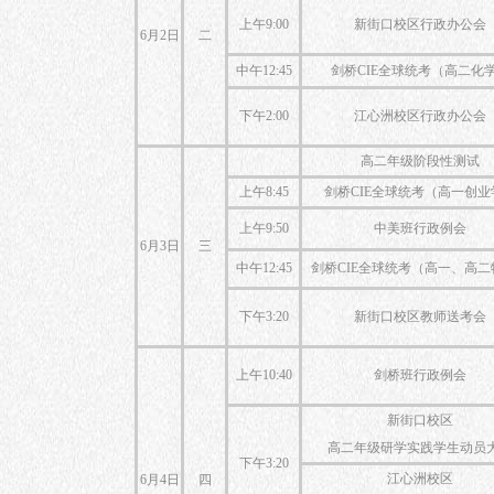
上午9:00
新街口校区行政办公会
6月2日
二
中午12:45
剑桥CIE全球统考（高二化
下午2:00
江心洲校区行政办公会
高二年级阶段性测试
上午8:45
剑桥CIE全球统考（高一创业
上午9:50
中美班行政例会
6月3日
三
中午12:45
剑桥CIE全球统考（高一、高二
下午3:20
新街口校区教师送考会
上午10:40
剑桥班行政例会
新街口校区
高二年级研学实践学生动员
下午3:20
江心洲校区
6月4日
四