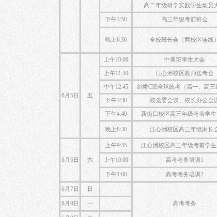
高二年级研学实践学生动员
下午3:50
高三年级考前班会
晚上6:30
全校班长会（两校区连线
上午10:00
中美班学生大会
上午11:30
江心洲校区教师送考会
中午12:45
剑桥CIE全球统考（高一、高三
6月5日
五
下午3:30
校党委会议、校长办公会
下午4:40
新街口校区高三年级考前学生
晚上8:30
江心洲校区高三年级家长
上午9:35
江心洲校区高三年级考前学生
6月6日
六
上午10:00
高考考务培训1
下午1:00
高考考务培训2
6月7日
日
6月8日
一
高考考务