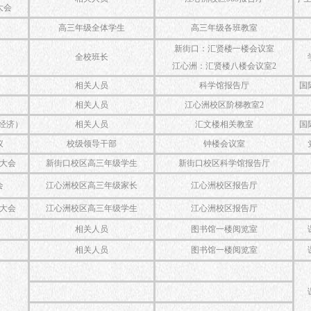
大会
高三年级全体学生
高三年级各班教室
新街口：汇贤楼一楼会议室
）
全校班长
江心洲：汇贤楼八楼会议室2
相关人员
科学馆报告厅
国
相关人员
江心洲校区阶梯教室2
经济）
相关人员
汇文楼相关教室
国
议
校级领导干部
钟楼会议室
大会
新街口校区高三年级学生
新街口校区科学馆报告厅
会
江心洲校区高三年级家长
江心洲校区报告厅
大会
江心洲校区高三年级学生
江心洲校区报告厅
相关人员
图书馆一楼阅览室
相关人员
图书馆一楼阅览室