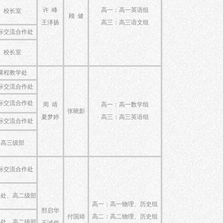
许 峰
高一：高一英语组
校长室
顾 健
王泽扬
高三：高三语文组
际交流合作处
校长室
课程教学处
际交流合作处
际交流合作处
周 靖
高一：高一数学组
张晓影
夏梦婷
高三：高三英语组
际交流合作处
高三级部
际交流合作处
生处、高二级部
高一：高一物理、历史组
邢启华
付国靖
高二：高二物理、历史组
生处、高二级部