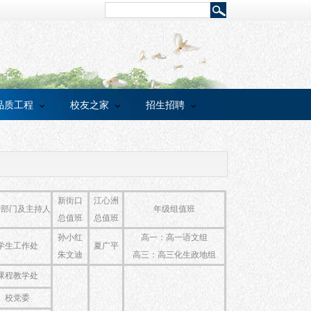
品质工程
校友之家
招生招聘
新街口
江心洲
责部门及主持人
年级组值班
总值班
总值班
孙小红
高一：高一语文组
学生工作处
夏广平
朱文迪
高三：高三化生政地组
课程教学处
校党委