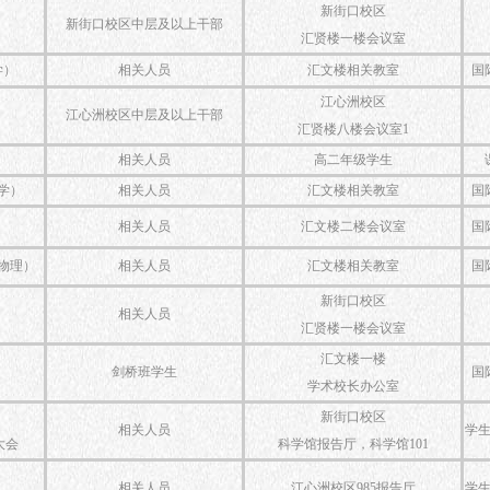
新街口校区
新街口校区中层及以上干部
汇贤楼一楼会议室
学）
相关人员
汇文楼相关教室
国
江心洲校区
江心洲校区中层及以上干部
汇贤楼八楼会议室1
相关人员
高二年级学生
学）
相关人员
汇文楼相关教室
国
相关人员
汇文楼二楼会议室
国
物理）
相关人员
汇文楼相关教室
国
新街口校区
相关人员
汇贤楼一楼会议室
汇文楼一楼
剑桥班学生
国
学术校长办公室
新街口校区
相关人员
学
大会
科学馆报告厅，科学馆101
相关人员
江心洲校区985报告厅
学