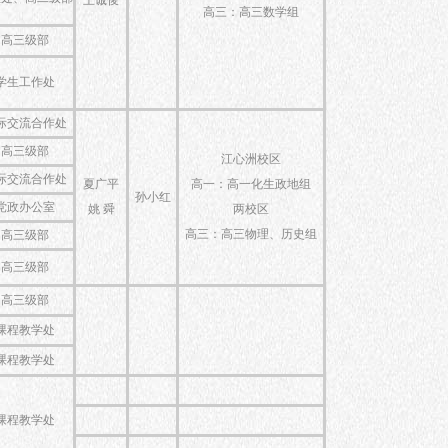
王诚俊
高三：高三数学组
高三级部
学生工作处
际交流合作处
高三级部
江心洲校区
际交流合作处
夏广平
高一：高一化生政地组
孙小红
党政办公室
姚 舜
两校区
高三：高三物理、历史组
高三级部
高三级部
高三级部
课程教学处
课程教学处
课程教学处