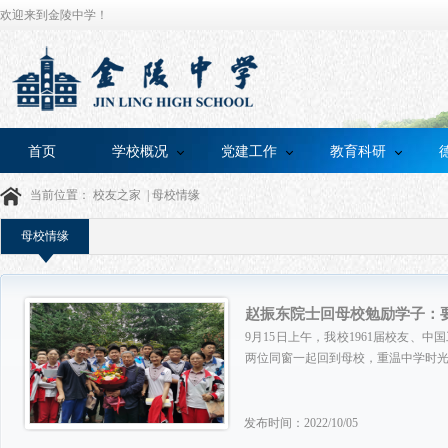
欢迎来到金陵中学！
首页
学校概况
党建工作
教育科研
当前位置：
校友之家
|
母校情缘
母校情缘
赵振东院士回母校勉励学子：
9月15日上午，我校1961届校友
两位同窗一起回到母校，重温中学时光
发布时间：2022/10/05