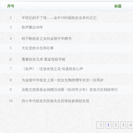
序号
标题
2
半世纪的不了情——金中1969届校友名单补正记
3
歌声飘过46年
4
程千帆校友之女向金陵中学赠书
5
大礼堂的今生和往事
6
耄耋校友兄弟 重返母校寻根
7
《友声》：绽放友情之花 传递校友心声
8
为金陵中学校史上第一批女生陶绣缨学长贺一百周岁
9
吴毅文慈善基金捐赠活动暨《恰同学少年》首发式在我校举行
10
四十年代校友刘良栋先生回母校参观校史馆
《
1
2
3
4