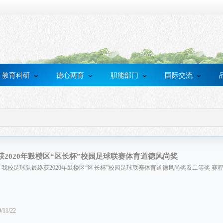
教育科研
德心两育
职能部门
国际交流
获2020年鼓楼区“区长杯”校园足球联赛体育道德风尚奖
校足球队最终获2020年鼓楼区“区长杯”校园足球联赛体育道德风尚奖及二等奖 赛程及比赛
11/22